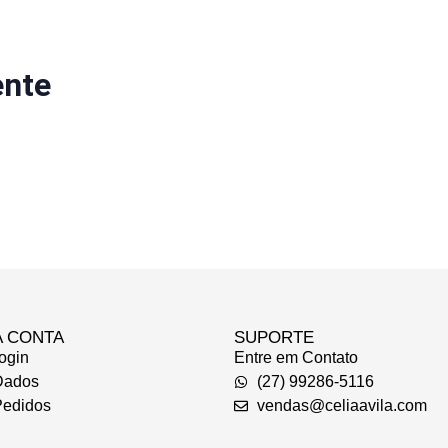
ente
A CONTA
SUPORTE
ogin
Entre em Contato
Dados
(27) 99286-5116
edidos
vendas@celiaavila.com