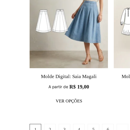
Molde Digital: Saia Magali
Mol
R$
19,00
A partir de
VER OPÇÕES
1
2
3
4
5
6