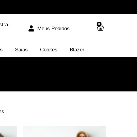
stra-
0
Meus Pedidos
as
Saias
Coletes
Blazer
es