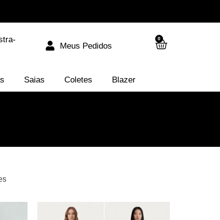
stra-
0
Meus Pedidos
as
Saias
Coletes
Blazer
es