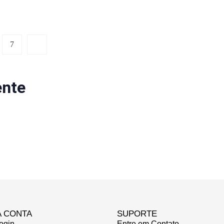
7
ente
A CONTA
SUPORTE
ogin
Entre em Contato