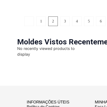
1
2
3
4
5
6
Moldes Vistos Recentem
No recently viewed products to
display
INFORMAÇÕES ÚTEIS
MINH
Política de Cookies
Faça L