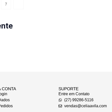
7
ente
A CONTA
SUPORTE
ogin
Entre em Contato
Dados
(27) 99286-5116
edidos
vendas@celiaavila.com