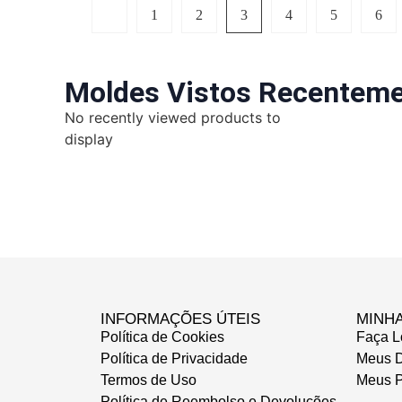
1
2
3
4
5
6
Moldes Vistos Recentem
No recently viewed products to
display
INFORMAÇÕES ÚTEIS
MINH
Política de Cookies
Faça L
Política de Privacidade
Meus 
Termos de Uso
Meus P
Política de Reembolso e Devoluções