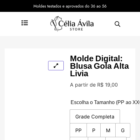
Molde Digital:
Blusa Gola Alta
Livia
A partir de
R$
19,00
Escolha o Tamanho (PP ao XX
Grade Completa
PP
P
M
G