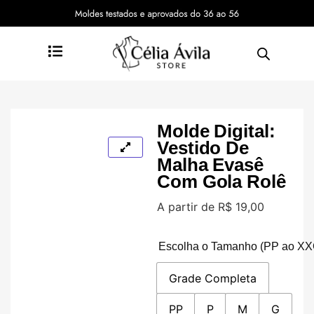
Molde Digital:
Vestido De
Malha Evasê
Com Gola Rolê
A partir de
R$
19,00
Escolha o Tamanho (PP ao XX
Grade Completa
PP
P
M
G