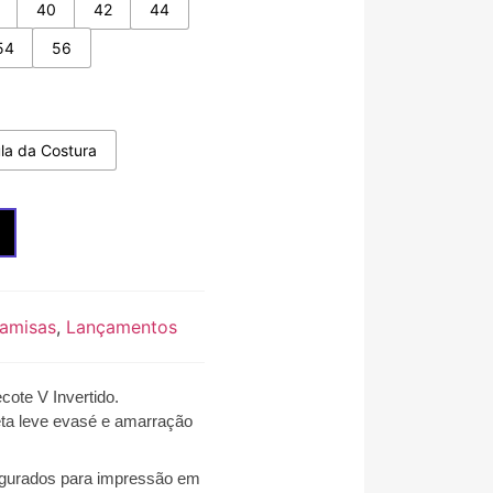
40
42
44
54
56
la da Costura
Camisas
,
Lançamentos
cote V Invertido
.
eta leve evasé e amarração
gurados para impressão em