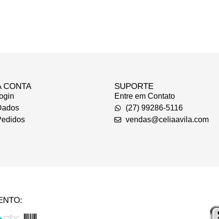
A CONTA
SUPORTE
ogin
Entre em Contato
Dados
(27) 99286-5116
edidos
vendas@celiaavila.com
ENTO: