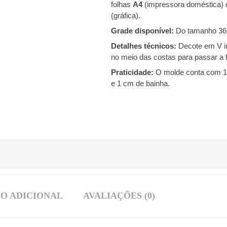
folhas
A4
(impressora doméstica)
(gráfica).
Grade disponível:
Do tamanho 36
Detalhes técnicos:
Decote em V inv
no meio das costas para passar a 
Praticidade:
O molde conta com 1
e 1 cm de bainha
.
O ADICIONAL
AVALIAÇÕES (0)