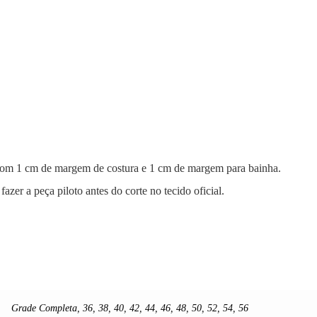
com 1 cm de margem de costura e 1 cm de margem para bainha
.
azer a peça piloto antes do corte no tecido oficial
.
Grade Completa
,
36
,
38
,
40
,
42
,
44
,
46
,
48
,
50
,
52
,
54
,
56