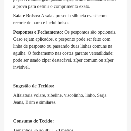
a prova para definir o comprimento exato
.
Saia e Bolsos:
A saia apresenta silhueta evasê
com
recorte de barra
e inclui bolsos
.
Pespontos e Fechamento:
Os pespontos são opcionais
.
Caso sejam aplicados, o pesponto pode ser feito com
linha de pesponto ou passando duas linhas comuns na
agulha
.
O fechamento nas costas garante versatilidade:
pode ser usado zíper destacável, zíper comum ou zíper
invisível
.
Sugestão de Tecidos:
Alfaiataria volare, zibeline, viscolinho, linho, Sarja
Jeans, Brim e similares
.
Consumo de Tecido:
Tamanhos 36 ao 40: 1,70 metros
.