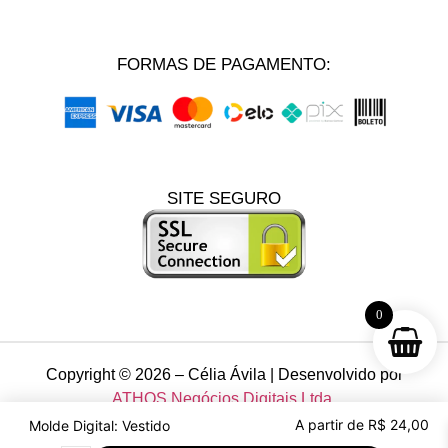
FORMAS DE PAGAMENTO:
SITE SEGURO
0
Copyright © 2026 – Célia Ávila | Desenvolvido por
ATHOS Negócios Digitais Ltda.
Todos os direitos reservados Célia Ávila Store. – CNPJ:
A partir de
R$
24,00
Molde Digital: Vestido Lorenza
16.724.198/0001-96