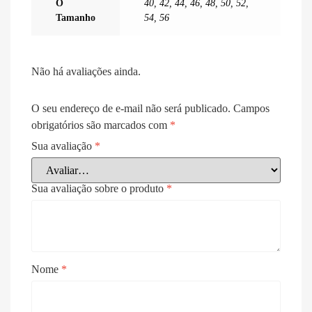
O
40
,
42
,
44
,
46
,
48
,
50
,
52
,
Tamanho
54
,
56
Não há avaliações ainda.
O seu endereço de e-mail não será publicado.
Campos
obrigatórios são marcados com
*
Sua avaliação
*
Sua avaliação sobre o produto
*
Nome
*