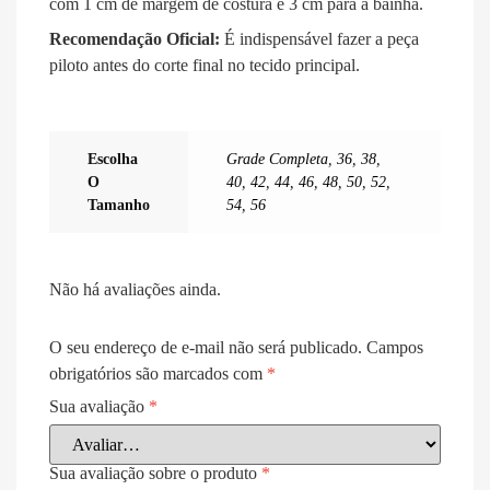
com 1 cm de margem de costura e 3 cm para a bainha
.
Recomendação Oficial:
É indispensável fazer a peça
piloto antes do corte final no tecido principal
.
Escolha
Grade Completa
,
36
,
38
,
O
40
,
42
,
44
,
46
,
48
,
50
,
52
,
Tamanho
54
,
56
Não há avaliações ainda.
O seu endereço de e-mail não será publicado.
Campos
obrigatórios são marcados com
*
Sua avaliação
*
Sua avaliação sobre o produto
*