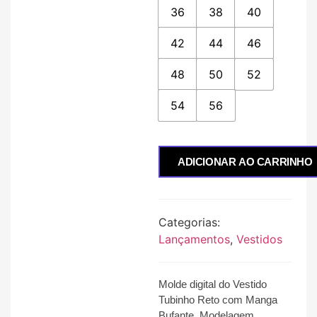
36
38
40
42
44
46
48
50
52
54
56
ADICIONAR AO CARRINHO
Categorias:
Lançamentos
,
Vestidos
Molde digital do Vestido
Tubinho Reto com Manga
Bufante
.
Modelagem